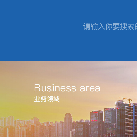
米兰体育平台官方网站
米兰体育平台
关于
官方网站
我们