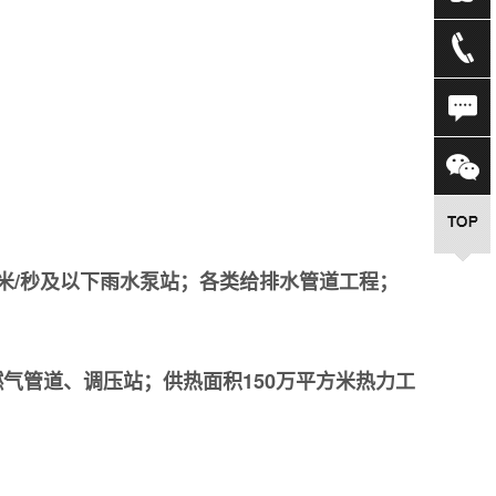
方米/秒及以下雨水泵站；各类给排水管道工程；
燃气管道、调压站；供热面积150万平方米热力工