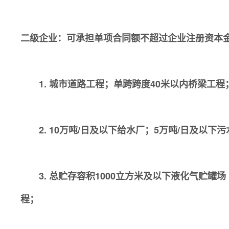
二级企业：可承担单项合同额不超过企业注册资本
1. 城市道路工程；单跨跨度40米以内桥梁工程
2. 10万吨/日及以下给水厂；5万吨/日及以下
3. 总贮存容积1000立方米及以下液化气贮罐场
程；